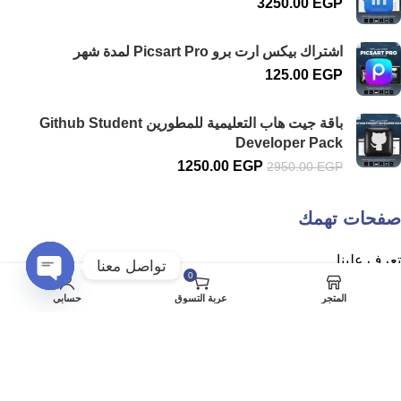
3250.00
EGP
اشتراك بيكس ارت برو Picsart Pro لمدة شهر
125.00
EGP
باقة جيت هاب التعليمية للمطورين Github Student
Developer Pack
1250.00
EGP
2950.00
EGP
صفحات تهمك
تعرف علينا
تواصل معنا
0
سياسة الخصوصية
Open
المتجر
عربة التسوق
حسابي
chaty
الشروط والاحكام
سياسة الاسترداد والارجاع
حسابي