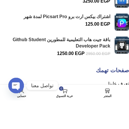
3250.00
EGP
اشتراك بيكس ارت برو Picsart Pro لمدة شهر
125.00
EGP
باقة جيت هاب التعليمية للمطورين Github Student
Developer Pack
1250.00
EGP
2950.00
EGP
صفحات تهمك
تعرف علينا
تواصل معنا
0
سياسة الخصوصية
Open
المتجر
عربة التسوق
حسابي
chaty
الشروط والاحكام
سياسة الاسترداد والارجاع
حسابي