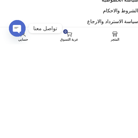
الشروط والاحكام
سياسة الاسترداد والارجاع
تواصل معنا
حسابي
0
Open
المتجر
عربة التسوق
حسابي
التسويق بالعمولة
chaty
خصومات لفترة محدودة
خدماتنا
تصميم المواقع
استضافة المواقع
اضافات الووردبريس
قوالب الووردبريس
توثيق حسابات التواصل الاجتماعى