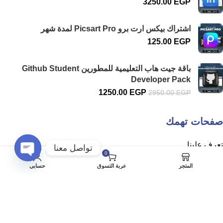
3250.00
EGP
اشتراك بيكس ارت برو Picsart Pro لمدة شهر
125.00
EGP
باقة جيت هاب التعليمية للمطورين Github Student
Developer Pack
1250.00
EGP
2950.00
EGP
صفحات تهمك
تعرف علينا
تواصل معنا
0
سياسة الخصوصية
Open
المتجر
عربة التسوق
حسابي
chaty
الشروط والاحكام
سياسة الاسترداد والارجاع
حسابي