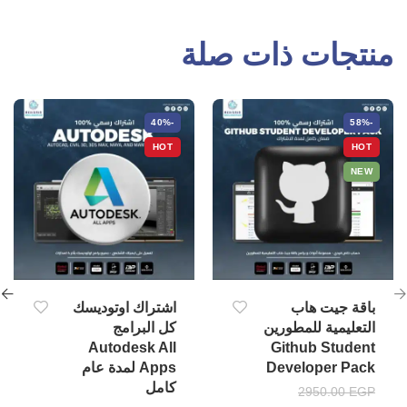
منتجات ذات صلة
-40%
-58%
HOT
HOT
NEW
باقة جيت هاب
اشتراك اوتوديسك
التعليمية للمطورين
كل البرامج
Autodesk All
Github Student
Developer Pack
Apps لمدة عام
كامل
2950.00
EGP